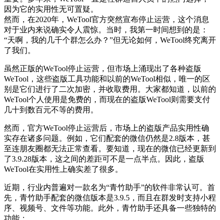
因为它的实用性无可置疑。
然而，在2020年，WeTool官方突然宣布停止运营，这个消息
对于业内来说确实令人震惊。当时，我第一时间想到的是：
“天啊，我的几千个群怎么办？”但无论如何，WeTool终究离开
了我们。
虽然正版的WeTool停止运营，但市场上涌现出了各种盗版
WeTool，这些盗版工具功能和以前的WeTool相似，唯一的区
别是它们进行了二次加密，并收取费用。大家都知道，以前的
WeTool个人使用是免费的，而现在的盗版WeTool则需要支付
几十到数百元不等的费用。
然而，官方WeTool停止运营后，市场上的盗版产品实用性确
实存在诸多问题。例如，它们配套的微信仍然是2.8版本，甚
至连朋友圈都无法正常查看。要知道，现在的微信已经更新到
了3.9.28版本，这之间的差距可不是一点半点。因此，盗版
WeTool在实用性上确实差了很多。
近期，行业内普遍对一款名为“青竹助手”的软件非常认可。首
先，青竹助手配套的微信版本是3.9.5，而且在群发时支持小程
序、视频号、文件等功能。此外，青竹助手还具备一些独特的
功能：