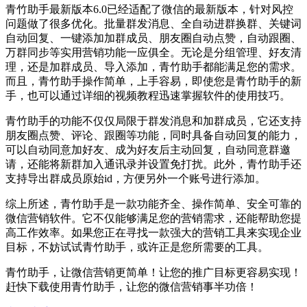
青竹助手最新版本6.0已经适配了微信的最新版本，针对风控
问题做了很多优化。批量群发消息、全自动进群换群、关键词
自动回复、一键添加加群成员、朋友圈自动点赞，自动跟圈、
万群同步等实用营销功能一应俱全。无论是分组管理、好友清
理，还是加群成员、导入添加，青竹助手都能满足您的需求。
而且，青竹助手操作简单，上手容易，即使您是青竹助手的新
手，也可以通过详细的视频教程迅速掌握软件的使用技巧。
青竹助手的功能不仅仅局限于群发消息和加群成员，它还支持
朋友圈点赞、评论、跟圈等功能，同时具备自动回复的能力，
可以自动同意加好友、成为好友后主动回复，自动同意群邀
请，还能将新群加入通讯录并设置免打扰。此外，青竹助手还
支持导出群成员原始id，方便另外一个账号进行添加。
综上所述，青竹助手是一款功能齐全、操作简单、安全可靠的
微信营销软件。它不仅能够满足您的营销需求，还能帮助您提
高工作效率。如果您正在寻找一款强大的营销工具来实现企业
目标，不妨试试青竹助手，或许正是您所需要的工具。
青竹助手，让微信营销更简单！让您的推广目标更容易实现！
赶快下载使用青竹助手，让您的微信营销事半功倍！