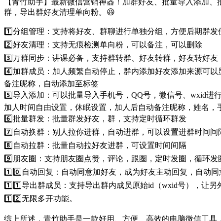
【青竹助手】最新微信营销神器！加群好友、批量导入添加、
群，导出群好友清理单向粉。😆
1️⃣分组管理：支持将好友、群聊进行单独分组，方便后期群发
2️⃣好友清理：支持无痕检测单向粉，可以备注，可以删除
3️⃣万群同步：讲课必备，支持群转群、好友转群，好友转好友
4️⃣加群成员：加人频繁自动停止，群内添加好友添加来源可
备注昵称，自动添加至标签
5️⃣导入添加：可以批量导入手机号，QQ号，微信号、wxi
加人时间自由设置，休眠设置，加人后自动备注昵称，姓名，
6️⃣批量群发：批量群发好友，群，支持定时循环群发
7️⃣自动换群：别人拉你进群，自动进群，可以设置进群时间间
8️⃣自动拉群：批量自动拉好友进群，可设置时间间隔
9️⃣朋友圈：支持朋友圈点赞，评论，跟圈，定时发圈，循环发
1️⃣0️⃣自动回复：自动同意加好友，成为好友主动回复，自
1️⃣1️⃣导出群成员：支持导出群内成员原始id（wxid号），
1️⃣2️⃣无限多开功能。
综上所述，青竹助手是一款好用、方便、高效的电脑微信工具