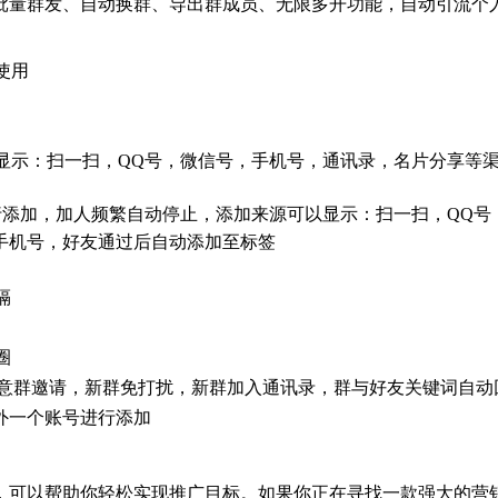
批量群发、自动换群、导出群成员、无限多开功能，自动引流个
使用
以显示：扫一扫，QQ号，微信号，手机号，通讯录，名片分享等
d进行添加，加人频繁自动停止，添加来源可以显示：扫一扫，Q
手机号，好友通过后自动添加至标签
隔
圈
动同意群邀请，新群免打扰，新群加入通讯录，群与好友关键词自动
让另外一个账号进行添加
，可以帮助你轻松实现推广目标。如果你正在寻找一款强大的营